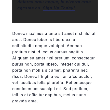
dolores arcu neque, in viverra eros
egestas eu.
Sign Up Today!
Donec maximus a ante sit amet nisl nisi at
arcu. Donec lobortis libero ex, a
sollicitudin neque volutpat. Aenean
pretium nisi id lectus cursus sagittis.
Aliquam sit amet nisl pretium, consectetur
purus non, porta libero. Integer dui dui,
porta non mollis sit amet, pharetra nec
risus. Donec fringilla ex non arcu auctor,
vel faucibus felis pharetra. Pellentesque
condimentum suscipit mi. Sed pretium,
tellus et efficitur dapibus, metus nunc
gravida ante.