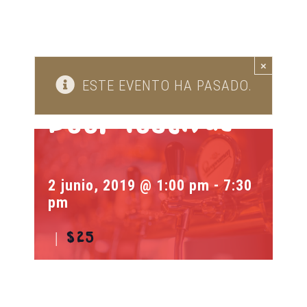
×
ESTE EVENTO HA PASADO.
Beer Festival
2 junio, 2019 @ 1:00 pm
-
7:30
pm
|
$25