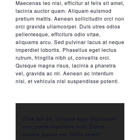
Maecenas leo nisi, efficitur at felis sit amet,
lacinia auctor quam. Aliquam euismod
pretium mattis. Aenean sollicitudin orci non
orci gravida ullamcorper. Duis utres odios
pellentesque, efficiturs odio vitae,
aliquams arcu. Sed pulvinar lacus at neque
imperdiet lobortis. Phasellus eget lectus
rutrum, fringilla nibh ut, convallis orci.
Quisque magna risus, lacinia a pharetra
vel, gravida ac mi. Aenean ac interdum
nisi, et vehicula nisl suspendisse potenti.
Cras leo ex, congue eget dignissim
nec, porta maximus erat. Etiam
ornare ipsum ets ficilis lorem